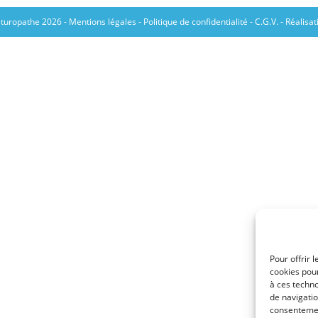
aturopathe 2026 -
Mentions légales
-
Politique de confidentialité
-
C.G.V.
- Réalisat
Pour offrir 
cookies pour
à ces techn
de navigatio
consentement