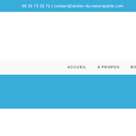
06 33 73 33 72 |
contact@atelier-du-naturopathe.com
ACCUEIL
À PROPOS
B