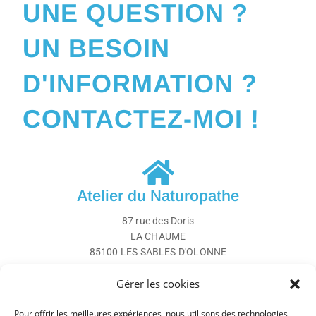
UNE QUESTION ?
UN BESOIN
D'INFORMATION ?
CONTACTEZ-MOI !
Atelier du Naturopathe
87 rue des Doris
LA CHAUME
85100 LES SABLES D'OLONNE
Gérer les cookies
Par téléphone
Pour offrir les meilleures expériences, nous utilisons des technologies