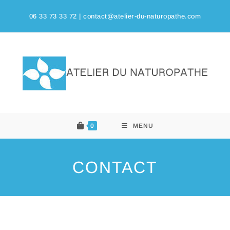
06 33 73 33 72 |
contact@atelier-du-naturopathe.com
0
MENU
CONTACT