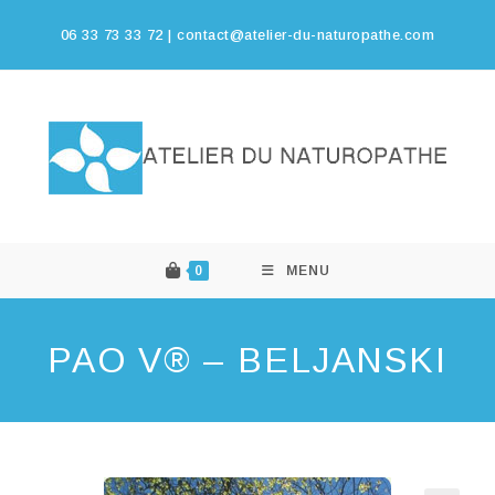
06 33 73 33 72 |
contact@atelier-du-naturopathe.com
0
MENU
PAO V® – BELJANSKI